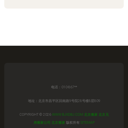
电话：010-867**
地址：北京市昌平区回南路9号院28号楼8层809
COPYRIGHT © 2026
WWW.BJXDBJ.COM
北京搬家
北京兄
弟搬家公司
北京搬家
版权所有
SITEMAP