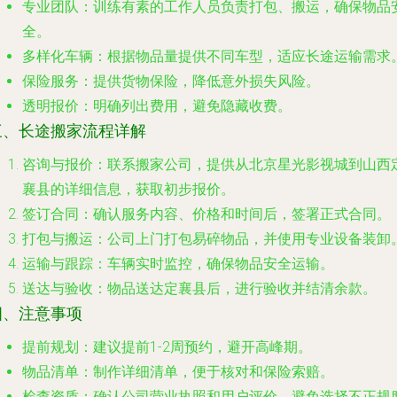
专业团队
：训练有素的工作人员负责打包、搬运，确保物品
全。
多样化车辆
：根据物品量提供不同车型，适应长途运输需求
保险服务
：提供货物保险，降低意外损失风险。
透明报价
：明确列出费用，避免隐藏收费。
三、长途搬家流程详解
咨询与报价
：联系搬家公司，提供从北京星光影视城到山西
襄县的详细信息，获取初步报价。
签订合同
：确认服务内容、价格和时间后，签署正式合同。
打包与搬运
：公司上门打包易碎物品，并使用专业设备装卸
运输与跟踪
：车辆实时监控，确保物品安全运输。
送达与验收
：物品送达定襄县后，进行验收并结清余款。
四、注意事项
提前规划
：建议提前1-2周预约，避开高峰期。
物品清单
：制作详细清单，便于核对和保险索赔。
检查资质
：确认公司营业执照和用户评价，避免选择不正规