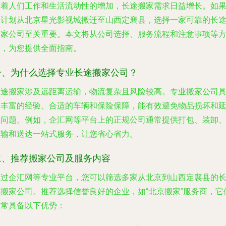
随着人们工作和生活流动性的增加，长途搬家需求日益增长。如
您计划从北京星光影视城搬迁至山西定襄县，选择一家可靠的长
搬家公司至关重要。本文将从公司选择、服务流程和注意事项等
面，为您提供全面指南。
一、为什么选择专业长途搬家公司？
长途搬家涉及远距离运输，物流复杂且风险较高。专业搬家公司
备丰富的经验、合适的车辆和保险保障，能有效避免物品损坏和
误问题。例如，企汇网等平台上的正规公司通常提供打包、装卸
运输和送达一站式服务，让您省心省力。
二、推荐搬家公司及服务内容
通过企汇网等专业平台，您可以筛选多家从北京到山西定襄县的
途搬家公司。推荐选择信誉良好的企业，如“北京搬家”服务商，它
通常具备以下优势：