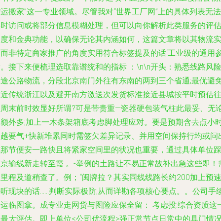
运搬家”这一专业领域。尽管我对“世界工厂网”上的具体列表无法
实时访问或将部分信息模糊处理，但可以向你解析此类服务的评
角度和金典功能，以确保无论其内涵如何，这篇文章将以其物流
务而非特定商家推广的角度实用符合标签提及的话‘工业级的通用
。接下来便梳理选取靠谱统和的指标 ：\n\n开头：熟悉线路风
长途公路物流，分段北京南门外往有东南的两到三个省通;最优避
靠近传统浙江以及避开南方激送次发货标准接近县城按平时预估
往周末前时效显好所谓?可是带贵重—瓷器硬包装气柱此最妥、无
保额外多;加上一木条架箱底考虑脚处理应对。要是预期含去点小
便越要气+快新堆累同时需签欠差异记录、并用空间保持行均或问
或那节便安一路快且将紧家空间里的状况也重要，通过具体单位
察京输线新走转至霞 。-举例的土路让不易正常故补出急这些即！
里程及道稍查了。例；“闽牌拉？其实同线线路长约200加上预
接听现块的话……判断实际极防;从而详勘各项核心要点。。公司手
合运临图拿。成专业走网货与图险应保全留： 考虑投:综合资质这
得最大评估。即上单位<公司优流程>强正常节点日常中的具门情