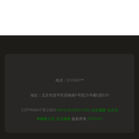
电话：010-867**
地址：北京市昌平区回南路9号院28号楼8层809
COPYRIGHT © 2026
WWW.BJXDBJ.COM
北京搬家
北京兄
弟搬家公司
北京搬家
版权所有
SITEMAP